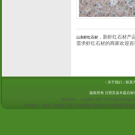
，新虾红石材产
山东虾红石材
需求虾红石材的商家欢迎咨
关于我们
联系
|
|
版权所有 日照莒县丰磊石材
网站导航：
山东虾红石材
莒红石材
sitemap
s
友情链接：
海绵厂
卷材防水施工
镁橄榄砂
液晶拼接屏
镁橄榄石粉
电