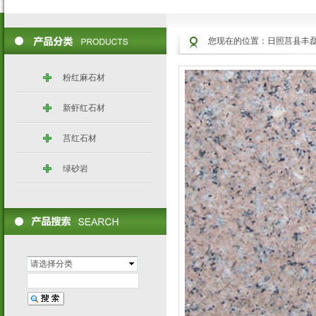
您现在的位置：
日照莒县丰
粉红麻石材
新虾红石材
莒红石材
绿砂岩
请选择分类