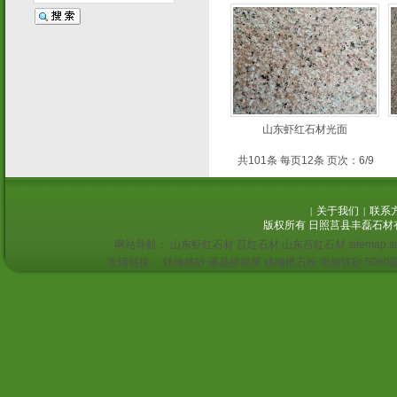
山东虾红石材光面
共101条 每页12条 页次：6/9
关于我们
联系
|
|
版权所有 日照莒县丰磊石材
网站导航：
山东虾红石材
莒红石材
山东莒红石材
sitemap
s
友情链接：
镁橄榄砂
液晶拼接屏
镁橄榄石粉
电熔镁砂
506